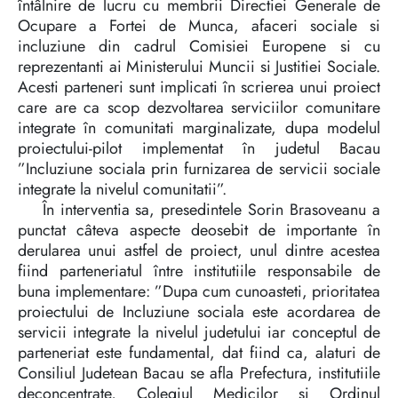
întâlnire de lucru cu membrii Directiei Generale de
Ocupare a Fortei de Munca, afaceri sociale si
incluziune din cadrul Comisiei Europene si cu
reprezentanti ai Ministerului Muncii si Justitiei Sociale.
Acesti parteneri sunt implicati în scrierea unui proiect
care are ca scop dezvoltarea serviciilor comunitare
integrate în comunitati marginalizate, dupa modelul
proiectului-pilot implementat în judetul Bacau
”Incluziune sociala prin furnizarea de servicii sociale
integrate la nivelul comunitatii”.
În interventia sa, presedintele Sorin Brasoveanu a
punctat câteva aspecte deosebit de importante în
derularea unui astfel de proiect, unul dintre acestea
fiind parteneriatul între institutiile responsabile de
buna implementare: ”Dupa cum cunoasteti, prioritatea
proiectului de Incluziune sociala este acordarea de
servicii integrate la nivelul judetului iar conceptul de
parteneriat este fundamental, dat fiind ca, alaturi de
Consiliul Judetean Bacau se afla Prefectura, institutiile
deconcentrate, Colegiul Medicilor si Ordinul