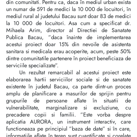
din comunitati. Pentru ca, daca în mediul urban exista
un numar de 591 de medici la 10 000 de locuitori, în
mediul rural al judetului Bacau sunt doar 83 de medici
la 10 000 de locuitori. Asa cum a specificat dr.
Mihaela Arim, director al Directiei de Sanatate
Publica Bacau, ”daca înainte de implementarea
acestui proiect doar 15% din nevoile de asistenta
sanitara si medicala erau acoperite, acum, peste 50%
dintre comunitatile partenere în proiect beneficiaza de
serviciile specializate”.
Un rezultat remarcabil al acestui proiect este
elaborarea hartii serviciilor sociale si de sanatate
existente în judetul Bacau, ca parte dintr-un proces
amplu de planificare a masurilor de sprijin pentru
grupurile de persoane aflate în situatii de
vulnerabilitate, marginalizare si excluziune, cu
precadere copii si familii. ”Este vorba despre
aplicatia AURORA, un instrument interactiv, care
functioneaza pe principiul ”baza de date” si în care,
informatiile aflate în teren sunt cuantificate si corelate