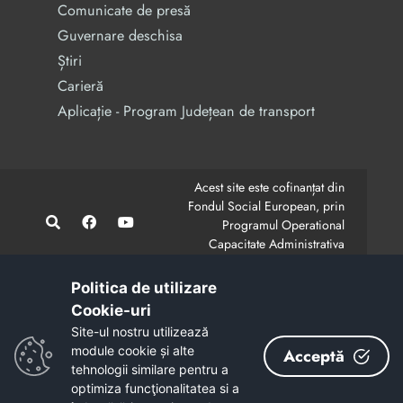
Comunicate de presă
Guvernare deschisa
Știri
Carieră
Aplicație - Program Județean de transport
Acest site este cofinanțat din
Fondul Social European, prin
Programul Operational
Capacitate Administrativa
2014-2020.
CodMySmis/Sipoca: 128880/652;
www.fonduri-ue.ro
,
Politica de utilizare
www.poca.ro
Cookie-uri‎
Conținutul acestui site web nu reprezintă în mod
Site-ul nostru utilizează
obligatoriu poziția oficială a Uniunii Europene.
module cookie și alte
Acceptă
Întreaga responsabilitate asupra corectitudinii și
tehnologii similare pentru a
coerenței informațiilor prezentate revine inițiatorilor site-
optimiza funcţionalitatea si a
ului web.