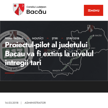
MENU
PRIMA PAGINĂ
NOUTĂȚI
ȘTIRI
ȘTIRI 2018
Proiectul-pilot al judetului
Bacau va fi extins la nivelul
intregii tari
14.03.2018
|
ADMINISTRATOR