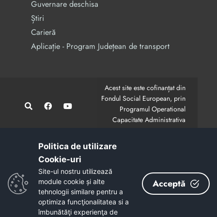
Guvernare deschisa
Știri
Carieră
Aplicație - Program Județean de transport
Acest site este cofinanțat din
Fondul Social European, prin
Programul Operational
Capacitate Administrativa
2014-2020.
CodMySmis/Sipoca: 128880/652;
www.fonduri-ue.ro
,
Politica de utilizare
www.poca.ro
Cookie-uri‎
Conținutul acestui site web nu reprezintă în mod
Site-ul nostru utilizează
obligatoriu poziția oficială a Uniunii Europene.
module cookie și alte
Acceptă
Întreaga responsabilitate asupra corectitudinii și
tehnologii similare pentru a
coerenței informațiilor prezentate revine inițiatorilor site-
optimiza funcţionalitatea si a
ului web.
îmbunătăţi experienţa de