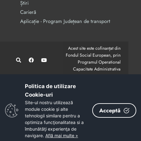
Știri
Carieră
Aplicație - Program Județean de transport
Acest site este cofinanțat din
Fondul Social European, prin
Programul Operational
Capacitate Administrativa
2014-2020.
CodMySmis/Sipoca: 128880/652;
www.fonduri-ue.ro
,
Politica de utilizare
www.poca.ro
Cookie-uri‎
Conținutul acestui site web nu reprezintă în mod
Site-ul nostru utilizează
obligatoriu poziția oficială a Uniunii Europene.
module cookie și alte
Acceptă
Întreaga responsabilitate asupra corectitudinii și
tehnologii similare pentru a
coerenței informațiilor prezentate revine inițiatorilor site-
optimiza funcţionalitatea si a
ului web.
îmbunătăţi experienţa de
navigare.
Află mai multe »
Copyright © 2026 - Consiliul Județean Bacău