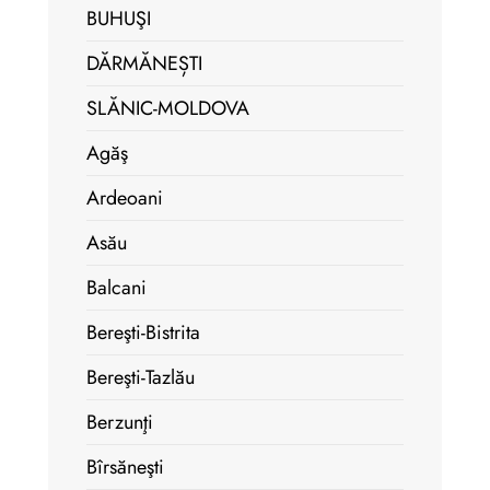
BUHUŞI
DĂRMĂNEȘTI
SLĂNIC-MOLDOVA
Agăş
Ardeoani
Asău
Balcani
Bereşti-Bistrita
Bereşti-Tazlău
Berzunţi
Bîrsăneşti