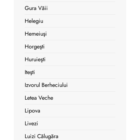
Gura Văii
Helegiu
Hemeiuşi
Horgeşti
Huruieşti
Iteşti
Izvorul Berheciului
Letea Veche
Lipova
Livezi
Luizi Călugăra