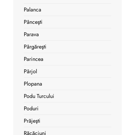
Palanca
Pânceşti
Parava
Pârgăreşti
Parincea
Pârjol
Plopana
Podu Turcului
Poduri
Prăjeşti
Răcăciuni