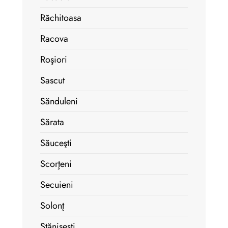
Răchitoasa
Racova
Roşiori
Sascut
Sănduleni
Sărata
Săuceşti
Scorţeni
Secuieni
Solonţ
Stănişeşti