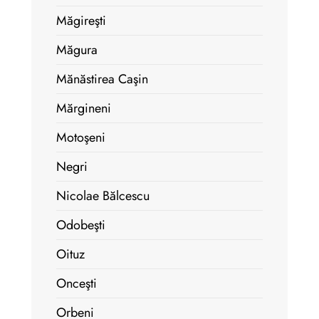
Măgireşti
Măgura
Mănăstirea Caşin
Mărgineni
Motoşeni
Negri
Nicolae Bălcescu
Odobeşti
Oituz
Onceşti
Orbeni