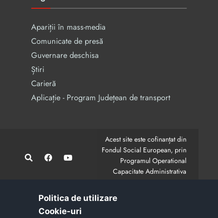
Apariții în mass-media
Comunicate de presă
Guvernare deschisa
Știri
Carieră
Aplicație - Program Județean de transport
Acest site este cofinanțat din
Fondul Social European, prin
Programul Operational
Capacitate Administrativa
2014-2020.
CodMySmis/Sipoca: 128880/652;
www.fonduri-ue.ro
,
Politica de utilizare
www.poca.ro
Cookie-uri‎
Conținutul acestui site web nu reprezintă în mod