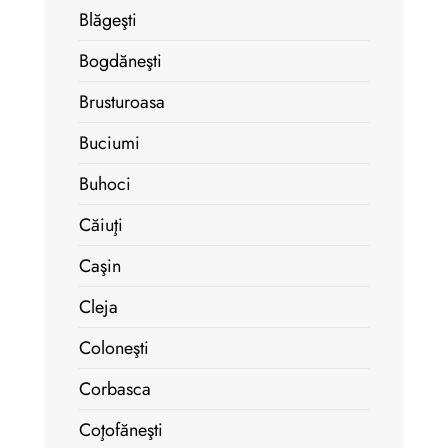
Blăgeşti
Bogdăneşti
Brusturoasa
Buciumi
Buhoci
Căiuţi
Caşin
Cleja
Coloneşti
Corbasca
Coţofăneşti