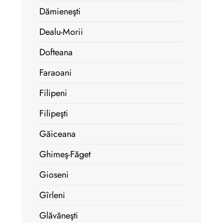
Dămieneşti
Dealu-Morii
Dofteana
Faraoani
Filipeni
Filipeşti
Găiceana
Ghimeş-Făget
Gioseni
Gîrleni
Glăvăneşti