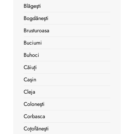
Blăgeşti
Bogdăneşti
Brusturoasa
Buciumi
Buhoci
Căiuţi
Caşin
Cleja
Coloneşti
Corbasca
Coţofăneşti