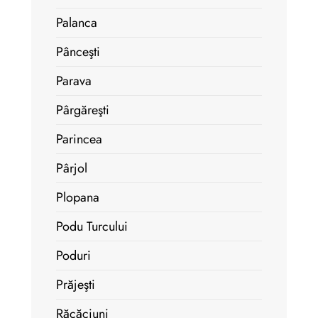
Palanca
Pânceşti
Parava
Pârgăreşti
Parincea
Pârjol
Plopana
Podu Turcului
Poduri
Prăjeşti
Răcăciuni