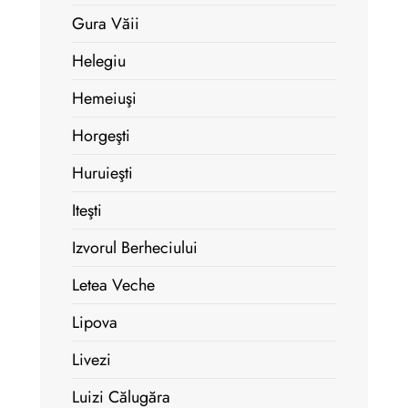
Gura Văii
Helegiu
Hemeiuşi
Horgeşti
Huruieşti
Iteşti
Izvorul Berheciului
Letea Veche
Lipova
Livezi
Luizi Călugăra