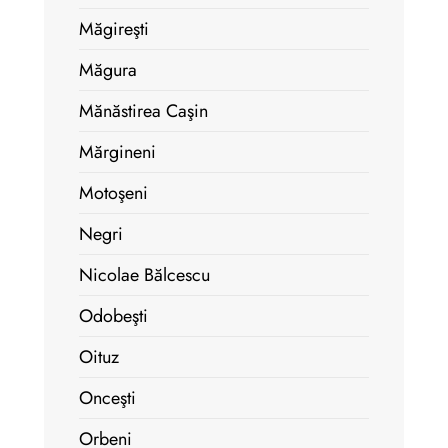
Măgireşti
Măgura
Mănăstirea Caşin
Mărgineni
Motoşeni
Negri
Nicolae Bălcescu
Odobeşti
Oituz
Onceşti
Orbeni