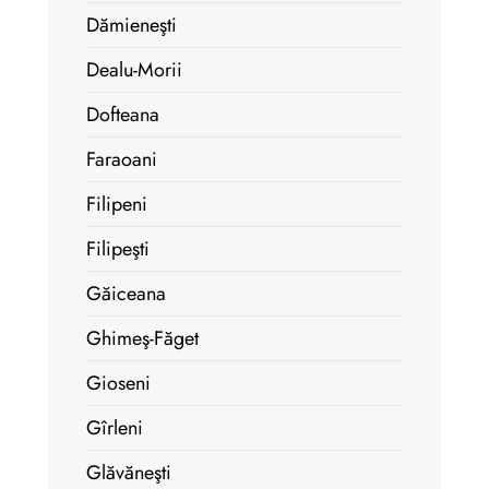
Dămieneşti
Dealu-Morii
Dofteana
Faraoani
Filipeni
Filipeşti
Găiceana
Ghimeş-Făget
Gioseni
Gîrleni
Glăvăneşti