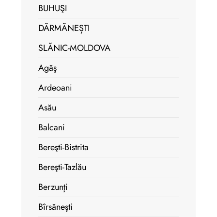
BUHUŞI
DĂRMĂNEȘTI
SLĂNIC-MOLDOVA
Agăş
Ardeoani
Asău
Balcani
Bereşti-Bistrita
Bereşti-Tazlău
Berzunţi
Bîrsăneşti