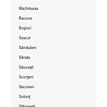
Răchitoasa
Racova
Roşiori
Sascut
Sănduleni
Sărata
Săuceşti
Scorţeni
Secuieni
Solonţ
Stănişeşti