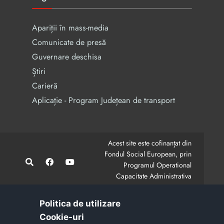
Apariții în mass-media
Comunicate de presă
Guvernare deschisa
Știri
Carieră
Aplicație - Program Județean de transport
Acest site este cofinanțat din
Fondul Social European, prin
Programul Operational
Capacitate Administrativa
2014-2020.
CodMySmis/Sipoca: 128880/652;
www.fonduri-ue.ro
,
Politica de utilizare
www.poca.ro
Cookie-uri‎
Conținutul acestui site web nu reprezintă în mod