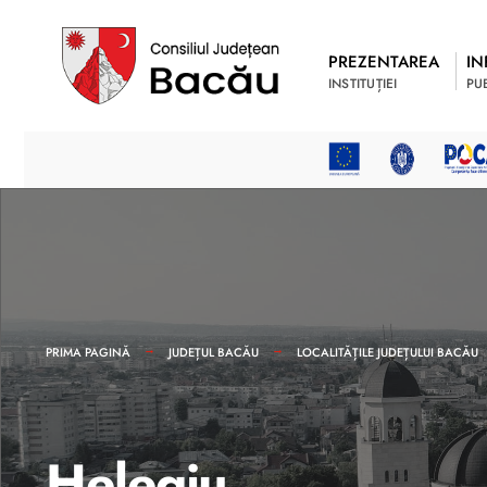
PREZENTAREA
IN
INSTITUȚIEI
PU
PRIMA PAGINĂ
JUDEȚUL BACĂU
LOCALITĂȚILE JUDEȚULUI BACĂU
Helegiu