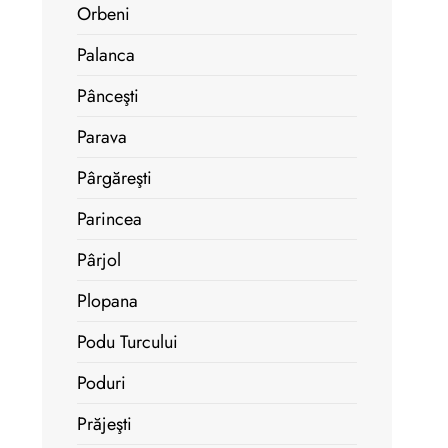
Orbeni
Palanca
Pânceşti
Parava
Pârgăreşti
Parincea
Pârjol
Plopana
Podu Turcului
Poduri
Prăjeşti