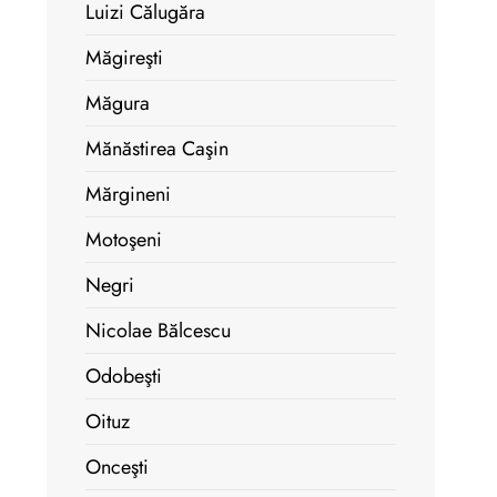
Luizi Călugăra
Măgireşti
Măgura
Mănăstirea Caşin
Mărgineni
Motoşeni
Negri
Nicolae Bălcescu
Odobeşti
Oituz
Onceşti