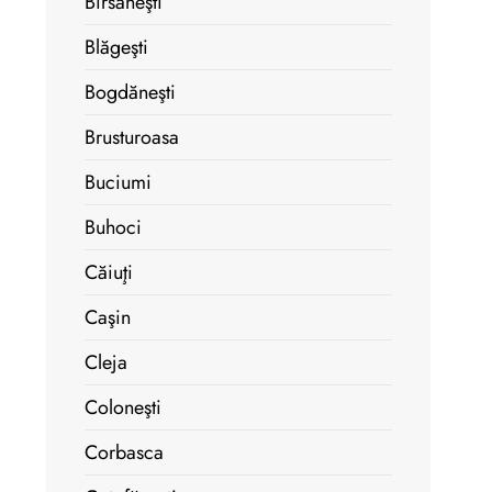
Bîrsăneşti
Blăgeşti
Bogdăneşti
Brusturoasa
Buciumi
Buhoci
Căiuţi
Caşin
Cleja
Coloneşti
Corbasca