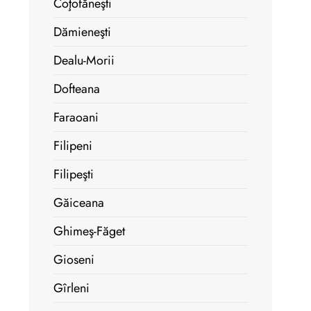
Coţofăneşti
Dămieneşti
Dealu-Morii
Dofteana
Faraoani
Filipeni
Filipeşti
Găiceana
Ghimeş-Făget
Gioseni
Gîrleni