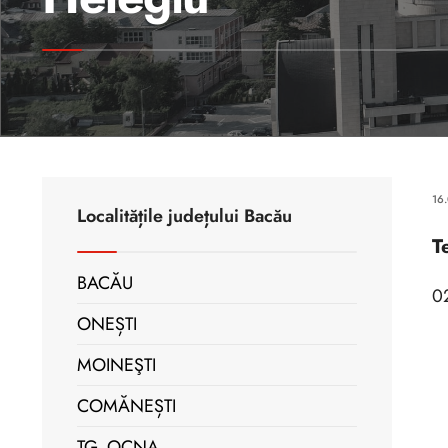
16
Localitățile județului Bacău
T
BACĂU
0
ONEȘTI
MOINEŞTI
COMĂNEȘTI
TG. OCNA