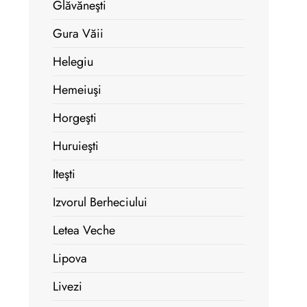
Glăvăneşti
Gura Văii
Helegiu
Hemeiuşi
Horgeşti
Huruieşti
Iteşti
Izvorul Berheciului
Letea Veche
Lipova
Livezi