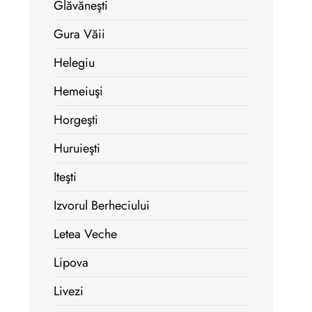
Glăvăneşti
Gura Văii
Helegiu
Hemeiuşi
Horgeşti
Huruieşti
Iteşti
Izvorul Berheciului
Letea Veche
Lipova
Livezi