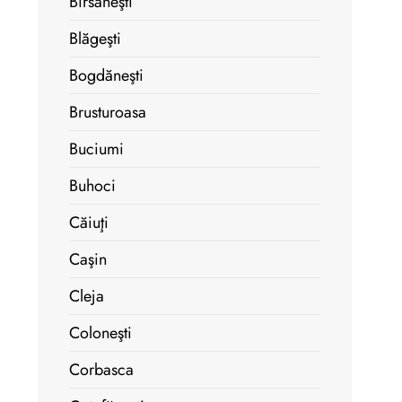
Bîrsăneşti
Blăgeşti
Bogdăneşti
Brusturoasa
Buciumi
Buhoci
Căiuţi
Caşin
Cleja
Coloneşti
Corbasca