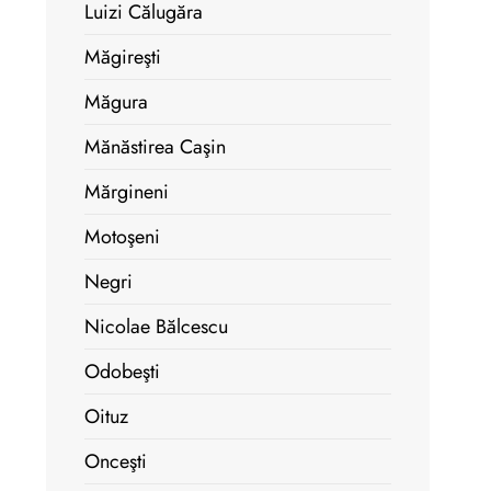
Luizi Călugăra
Măgireşti
Măgura
Mănăstirea Caşin
Mărgineni
Motoşeni
Negri
Nicolae Bălcescu
Odobeşti
Oituz
Onceşti