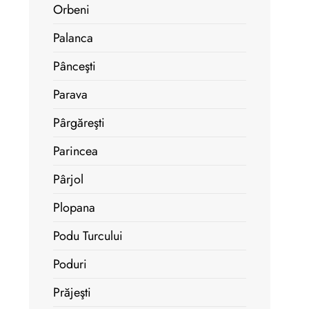
Orbeni
Palanca
Pânceşti
Parava
Pârgăreşti
Parincea
Pârjol
Plopana
Podu Turcului
Poduri
Prăjeşti