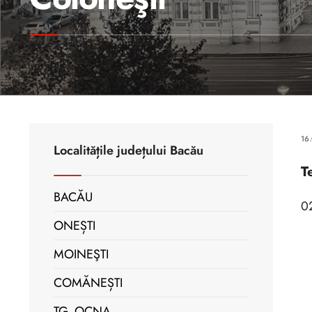
16
Localitățile județului Bacău
T
BACĂU
0
ONEȘTI
MOINEŞTI
COMĂNEȘTI
TG. OCNA