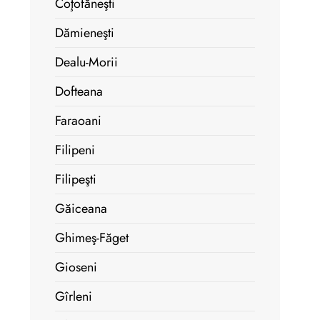
Coţofăneşti
Dămieneşti
Dealu-Morii
Dofteana
Faraoani
Filipeni
Filipeşti
Găiceana
Ghimeş-Făget
Gioseni
Gîrleni