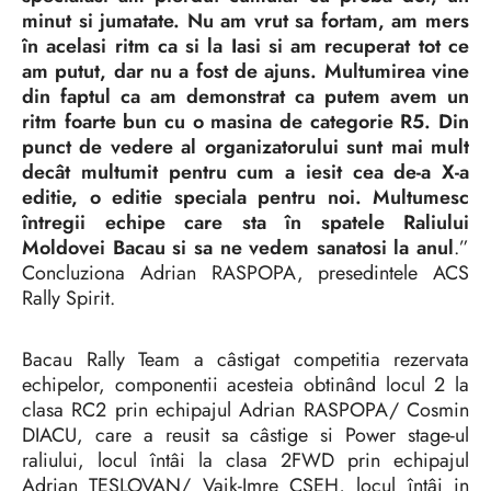
minut si jumatate. Nu am vrut sa fortam, am mers
în acelasi ritm ca si la Iasi si am recuperat tot ce
am putut, dar nu a fost de ajuns. Multumirea vine
din faptul ca am demonstrat ca putem avem un
ritm foarte bun cu o masina de categorie R5. Din
punct de vedere al organizatorului sunt mai mult
decât multumit pentru cum a iesit cea de-a X-a
editie, o editie speciala pentru noi. Multumesc
întregii echipe care sta în spatele Raliului
Moldovei Bacau si sa ne vedem sanatosi la anul
.”
Concluziona Adrian RASPOPA, presedintele ACS
Rally Spirit.
Bacau Rally Team a câstigat competitia rezervata
echipelor, componentii acesteia obtinând locul 2 la
clasa RC2 prin echipajul Adrian RASPOPA/ Cosmin
DIACU, care a reusit sa câstige si Power stage-ul
raliului, locul întâi la clasa 2FWD prin echipajul
Adrian TESLOVAN/ Vajk-Imre CSEH, locul întâi in