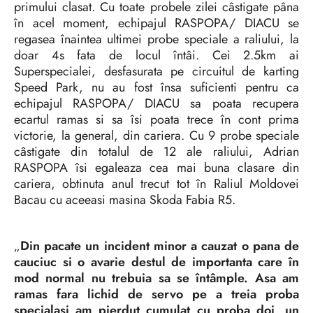
primului clasat. Cu toate probele zilei câstigate pâna
în acel moment, echipajul RASPOPA/ DIACU se
regasea înaintea ultimei probe speciale a raliului, la
doar 4s fata de locul întâi. Cei 2.5km ai
Superspecialei, desfasurata pe circuitul de karting
Speed Park, nu au fost însa suficienti pentru ca
echipajul RASPOPA/ DIACU sa poata recupera
ecartul ramas si sa îsi poata trece în cont prima
victorie, la general, din cariera. Cu 9 probe speciale
câstigate din totalul de 12 ale raliului, Adrian
RASPOPA îsi egaleaza cea mai buna clasare din
cariera, obtinuta anul trecut tot în Raliul Moldovei
Bacau cu aceeasi masina Skoda Fabia R5.
„
Din pacate un incident minor a cauzat o pana de
cauciuc si o avarie destul de importanta care în
mod normal nu trebuia sa se întâmple. Asa am
ramas fara lichid de servo pe a treia proba
specialasi am pierdut cumulat cu proba doi, un