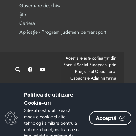
Guvernare deschisa
Știri
Carieră
Aplicație - Program Județean de transport
Acest site este cofinanțat din
Fondul Social European, prin
Programul Operational
Capacitate Administrativa
2014-2020.
CodMySmis/Sipoca: 128880/652;
www.fonduri-ue.ro
,
Politica de utilizare
www.poca.ro
Cookie-uri‎
Conținutul acestui site web nu reprezintă în mod
Site-ul nostru utilizează
obligatoriu poziția oficială a Uniunii Europene.
module cookie și alte
Acceptă
Întreaga responsabilitate asupra corectitudinii și
tehnologii similare pentru a
coerenței informațiilor prezentate revine inițiatorilor site-
optimiza funcţionalitatea si a
ului web.
îmbunătăţi experienţa de