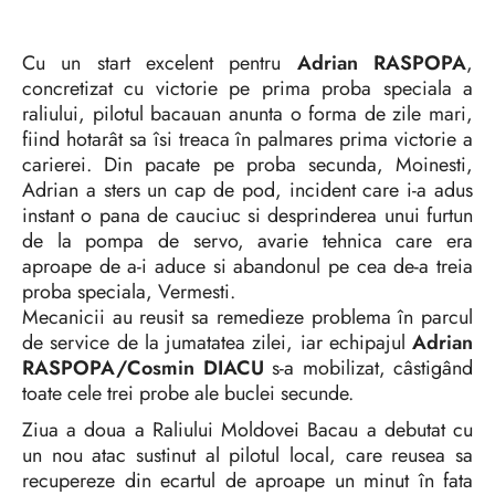
Cu un start excelent pentru
Adrian RASPOPA
,
concretizat cu victorie pe prima proba speciala a
raliului, pilotul bacauan anunta o forma de zile mari,
fiind hotarât sa îsi treaca în palmares prima victorie a
carierei. Din pacate pe proba secunda, Moinesti,
Adrian a sters un cap de pod, incident care i-a adus
instant o pana de cauciuc si desprinderea unui furtun
de la pompa de servo, avarie tehnica care era
aproape de a-i aduce si abandonul pe cea de-a treia
proba speciala, Vermesti.
Mecanicii au reusit sa remedieze problema în parcul
de service de la jumatatea zilei, iar echipajul
Adrian
RASPOPA/Cosmin DIACU
s-a mobilizat, câstigând
toate cele trei probe ale buclei secunde.
Ziua a doua a Raliului Moldovei Bacau a debutat cu
un nou atac sustinut al pilotul local, care reusea sa
recupereze din ecartul de aproape un minut în fata