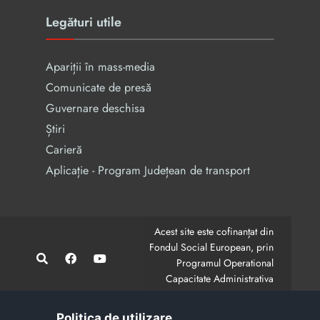
Legături utile
Apariții în mass-media
Comunicate de presă
Guvernare deschisa
Știri
Carieră
Aplicație - Program Județean de transport
Acest site este cofinanțat din
Fondul Social European, prin
Programul Operational
Capacitate Administrativa
2014-2020.
CodMySmis/Sipoca: 128880/652;
www.fonduri-ue.ro
,
Politica de utilizare