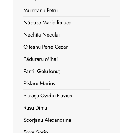
Munteanu Petru
Năstase Maria-Raluca
Nechita Neculai
Olteanu Petre Cezar
Păduraru Mihai
Panfil Gelu-Ionuț
Pîslaru Marius
Plutașu Ovidiu-Flavius
Rusu Dima
Scorțanu Alexandrina
Șova Sorin