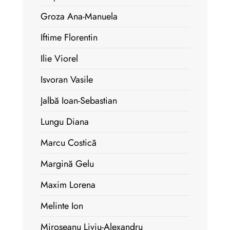
Groza Ana-Manuela
Iftime Florentin
Ilie Viorel
Isvoran Vasile
Jalbă Ioan-Sebastian
Lungu Diana
Marcu Costicã
Margină Gelu
Maxim Lorena
Melinte Ion
Miroșeanu Liviu-Alexandru