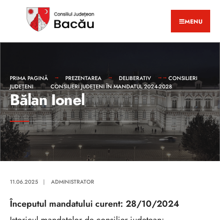
MENU
PRIMA PAGINĂ
PREZENTAREA
DELIBERATIV
CONSILIERI
JUDEȚENI
CONSILIERI JUDEȚENI ÎN MANDATUL 2024-2028
Bălan Ionel
11.06.2025
|
ADMINISTRATOR
Începutul mandatului curent: 28/10/2024