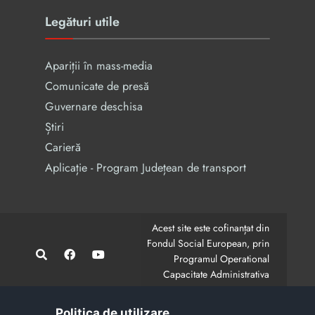
Legături utile
Apariții în mass-media
Comunicate de presă
Guvernare deschisa
Știri
Carieră
Aplicație - Program Județean de transport
Acest site este cofinanțat din
Fondul Social European, prin
Programul Operational
Capacitate Administrativa
2014-2020.
CodMySmis/Sipoca: 128880/652;
www.fonduri-ue.ro
,
Politica de utilizare