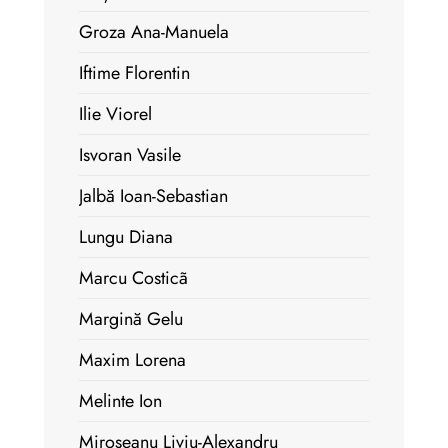
Groza Ana-Manuela
Iftime Florentin
Ilie Viorel
Isvoran Vasile
Jalbă Ioan-Sebastian
Lungu Diana
Marcu Costicã
Margină Gelu
Maxim Lorena
Melinte Ion
Miroșeanu Liviu-Alexandru