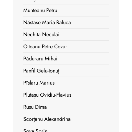
Munteanu Petru
Năstase Maria-Raluca
Nechita Neculai
Olteanu Petre Cezar
Păduraru Mihai
Panfil Gelu-Ionuț
Pîslaru Marius
Plutașu Ovidiu-Flavius
Rusu Dima
Scorțanu Alexandrina
Șova Sorin