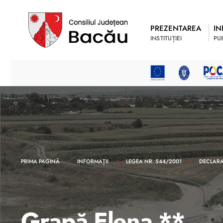
PREZENTAREA
IN
INSTITUȚIEI
PU
PRIMA PAGINĂ
INFORMAȚII
LEGEA NR. 544/2001
DECLARAȚ
Grapă Elena **