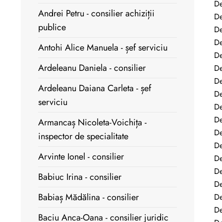
De
Andrei Petru - consilier achiziții
De
publice
De
De
Antohi Alice Manuela - șef serviciu
De
Ardeleanu Daniela - consilier
De
De
Ardeleanu Daiana Carleta - șef
De
serviciu
De
De
Armancaș Nicoleta-Voichița -
De
inspector de specialitate
De
Arvinte Ionel - consilier
De
De
Babiuc Irina - consilier
De
Babiaș Mădălina - consilier
De
De
Baciu Anca-Oana - consilier juridic