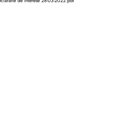
claratie de interese 28-03-2022.pdf