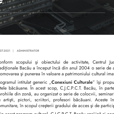
.07.2021
|
ADMINISTRATOR
onform scopului şi obiectului de activitate, Centrul J
adiţionale Bacău a început încă din anul 2004 o serie de ac
omovarea şi punerea în valoare a patrimoniului cultural imat
ogramul intitulat generic „
Conexiuni Culturale
” îşi propu
tele băcăuane. În acest scop, C.J.C.P.C.T. Bacău, în parten
rohiile din zonă, au organizat o serie de colocvii, seminarii 
 artişti, pictori, scriitori, profesori băcăuani. Aceste 
munitare, în scopul creşterii gradului de acces şi de participa