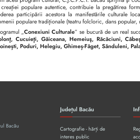
in acest program cultural, C.J.C.P.C.T. Bacău sprijină şi coor
 creaţiei populare autentice, contribuie la pregătirea forma
derea participării acestora la manifestările culturale loc
menii populare tradiţionale (teatru folcloric, dans popular,
rogramul „
Conexiuni Culturale
” se bucură de un real succ
olonţ, Cucuieţi, Găiceana, Hemeiuş, Răcăciuni, Căbeşt
oinești, Poduri, Helegiu, Ghimeș-Făget, Sănduleni, Pal
Județul Bacău
Inf
țul Bacău
Cartografie - hărți de
Re
interes public
aco