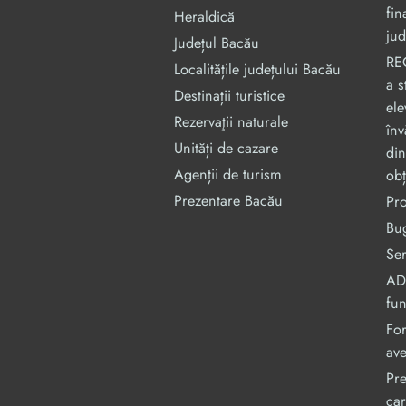
fin
Heraldică
jud
Județul Bacău
RE
Localitățile județului Bacău
a s
Destinații turistice
ele
Rezervaţii naturale
înv
Unități de cazare
din
Agenții de turism
obț
Prezentare Bacău
Pr
Bug
Ser
ADI
fu
For
ave
Pre
car