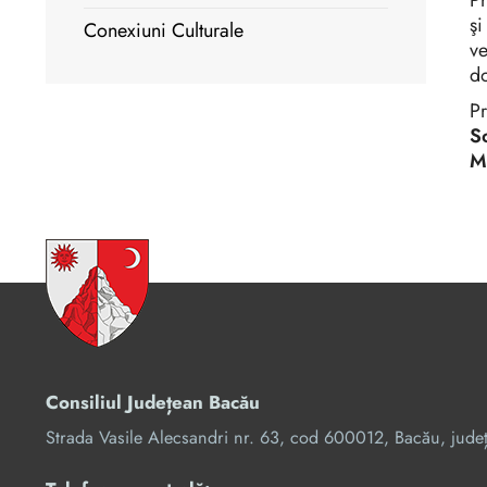
Pr
şi
Conexiuni Culturale
ve
do
P
S
M
Consiliul Județean Bacău
Strada Vasile Alecsandri nr. 63, cod 600012, Bacău, jude