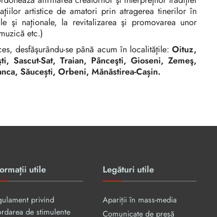
donează afirmarea creatorilor şi interpreţilor tradiţiei
ţiilor artistice de amatori prin atragerea tinerilor în
ale şi naţionale, la revitalizarea şi promovarea unor
 muzică etc.)
es, desfăşurându-se până acum în localităţile:
Oituz,
i, Sascut-Sat, Traian, Pânceşti, Gioseni, Zemeş,
anca, Săucești, Orbeni, Mănăstirea-Cașin.
ormații utile
Legături utile
gulament privind
Apariții în mass-media
rdarea de stimulente
Comunicate de presă