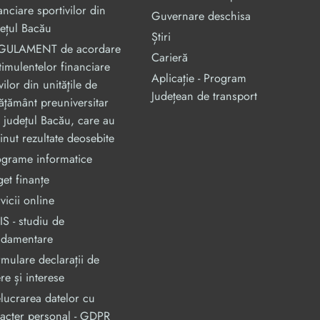
anciare sportivilor din
Guvernare deschisa
ețul Bacău
Știri
GULAMENT de acordare
Carieră
timulentelor financiare
Aplicație - Program
vilor din unităţile de
Județean de transport
ăţământ preuniversitar
 judeţul Bacău, care au
inut rezultate deosebite
ograme informatice
et finanțe
vicii online
S - studiu de
ndamentare
mulare declarații de
re și interese
lucrarea datelor cu
acter personal - GDPR