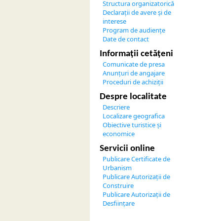
Structura organizatorică
Declarații de avere și de
interese
Program de audiențe
Date de contact
Informații cetățeni
Comunicate de presa
Anunțuri de angajare
Proceduri de achiziții
Despre localitate
Descriere
Localizare geografica
Obiective turistice și
economice
Servicii online
Publicare Certificate de
Urbanism
Publicare Autorizații de
Construire
Publicare Autorizații de
Desființare