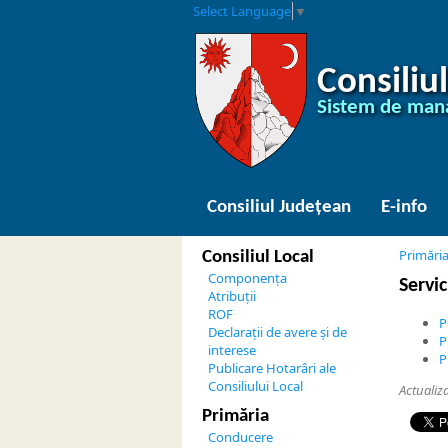
Select Language
▼
Consiliu
Sistem de man
Consiliul Județean
E-info
Primăria
Consiliul Local
Componența
Servic
Atribuții
ROF
P
Declarații de avere și de
P
interese
P
Publicare Hotarâri ale
Consiliului Local
Actualiz
Primăria
Conducere