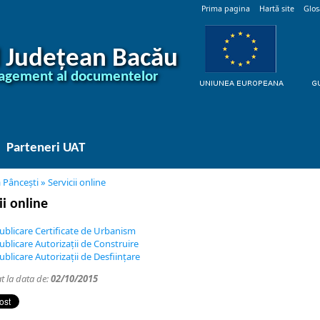
Prima pagina
Hartă site
Glos
l Județean Bacău
agement al documentelor
Parteneri UAT
 Pâncești
»
Servicii online
ii online
ublicare Certificate de Urbanism
ublicare Autorizații de Construire
ublicare Autorizații de Desființare
at la data de:
02/10/2015