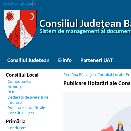
Select Language
▼
Consiliul Județean 
Sistem de management al document
Consiliul Județean
E-info
Parteneri UAT
Primăria Pâncești
»
Consiliul Local
»
Pub
Consiliul Local
Componența
Publicare Hotarâri ale Consi
Atribuții
ROF
Declarații de avere și de
interese
Publicare Hotarâri ale
Consiliului Local
Primăria
Conducere