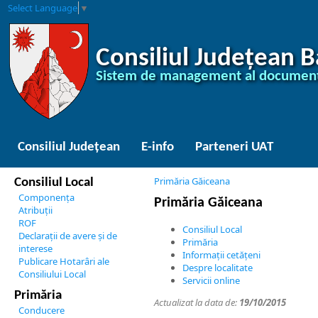
Select Language
▼
Consiliul Județean 
Sistem de management al document
Consiliul Județean
E-info
Parteneri UAT
Primăria Găiceana
Consiliul Local
Componența
Primăria Găiceana
Atribuții
ROF
Consiliul Local
Declarații de avere și de
Primăria
interese
Informații cetățeni
Publicare Hotarâri ale
Despre localitate
Consiliului Local
Servicii online
Primăria
Actualizat la data de:
19/10/2015
Conducere