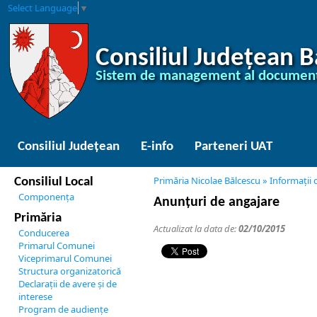
Select Language
▼
Consiliul Județean 
Sistem de management al document
Consiliul Județean
E-info
Parteneri UAT
Primăria Nicolae Bălcescu
»
Informații 
Consiliul Local
Componența
Anunțuri de angajare
Primăria
Actualizat la data de:
02/10/2015
Conducerea
Primarul Comunei
Viceprimarul Comunei
Structura organizatorică
Declarații de avere și de
interese
Program de audiențe