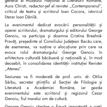
general al Muzeului Național al Literaturii Române,
Aura Christi, redactor-șef al revistei „Contemporanul”,
criticul de teatru și scriitorul Ioan Cocora, istoricul
literar Ioan Dănilă.
La evenimentul dedicat evocării personalității și
operei scriitorului, dramaturgului și editorului George
Genoiu, va participa și doamna Cristina Breahnă-
Pravăț, președinte al Consiliului Județean Bacău care,
de asemenea, va susține o alocuțiune prin care va
evoca rolul dramaturgului George Genoiu în
arhitectura culturală băcăuană și națională și, în mod
deosebit, în consolidarea identității instituției Revistei
„Ateneu”.
Sesiunea va fi moderată de prof. univ. dr. Otilia
Sârbu, secretar științific al Secției de Filologie și
Literatură a Academiei Române, iar gazda
evenimentului este scriitorul și regizorul Cezar
Genoiu, fiul marelui om de cultură.
George Genoiu rămâne o figură importantă a vieții