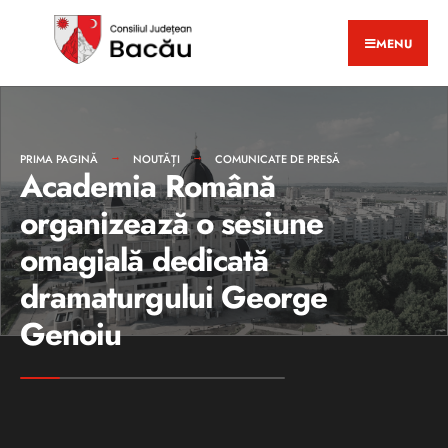
MENU
PRIMA PAGINĂ
NOUTĂȚI
COMUNICATE DE PRESĂ
Academia Română
organizează o sesiune
omagială dedicată
dramaturgului George
Genoiu