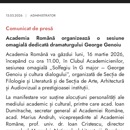
13.03.2026
|
ADMINISTRATOR
Comunicat de presă
Academia Română organizează o sesiune
omagială dedicată dramaturgului George Genoiu
Academia Română va găzdui luni, 16 martie 2026,
începând cu ora 11.00, în Clubul Academicienilor,
sesiunea omagială „Solfegiu în G major – George
Genoiu și cultura dialogului”, organizată de Secția de
Filologie și Literatură și de Secția de Arte, Arhitectură
și Audiovizual a prestigioasei instituții.
La manifestare vor susține alocuțiuni personalități ale
mediului academic și cultural, printre care acad. Ioan
Dumitrache, secretar general al Academiei Române,
acad. Marius Andruh, vicepreședinte al Academiei
Române, prof. univ. dr. Ioan Cristescu, director