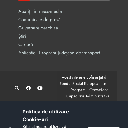
Apariții în mass-media
Comunicate de presă
Guvernare deschisa
Știri
Carieră
Aplicație - Program Județean de transport
Acest site este cofinanțat din
Fondul Social European, prin
Programul Operational
Capacitate Administrativa
2014-2020.
CodMySmis/Sipoca: 128880/652;
www.fonduri-ue.ro
,
Politica de utilizare
www.poca.ro
Cookie-uri‎
Conținutul acestui site web nu reprezintă în mod
Site-ul nostru utilizează
obligatoriu poziția oficială a Uniunii Europene.